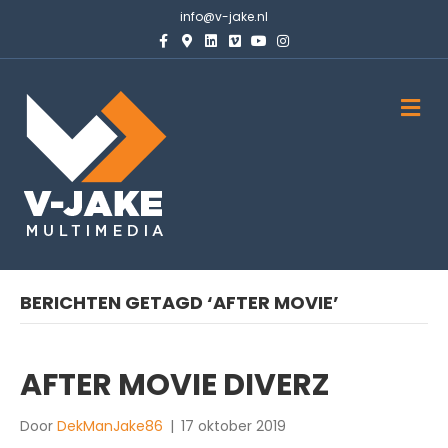
info@v-jake.nl
Facebook
Google-maps
Linkedin
Vimeo
Youtube
Instagram
M
BERICHTEN GETAGD ‘AFTER MOVIE’
AFTER MOVIE DIVERZ
Door
DekManJake86
|
17 oktober 2019