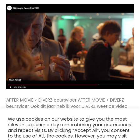
AFTER MOVIE > DIVERZ beursvloer AFTER MOVIE > DIVERZ
beursvloer Ook dit jaar heb ik voor DIVERZ weer de video
van hun jaarlijks evenement mogen maken. De
aankondigfilmpjes had ik al gemaakt zo ook de Opendag
We use cookies on our website to give you the most
relevant experience by remembering your preferences
en nu dus weer zoals vorig jaar hun Beursvloer
and repeat visits. By clicking “Accept All”, you consent
evenement. Nu nog iets groter dan vorig jaar. Bekijk de…
to the use of ALL the cookies. However, you may visit