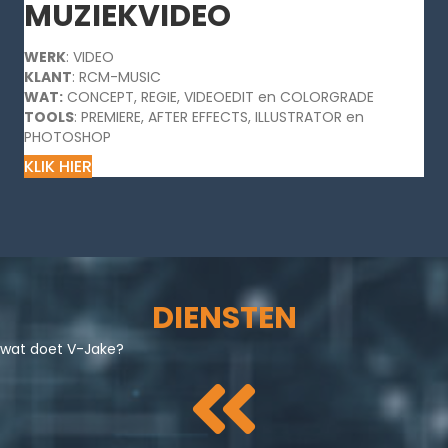
MUZIEKVIDEO
WERK
: VIDEO
KLANT
: RCM-MUSIC
WAT:
CONCEPT, REGIE, VIDEOEDIT en COLORGRADE
TOOLS
: PREMIERE, AFTER EFFECTS, ILLUSTRATOR en
PHOTOSHOP
KLIK HIER
DIENSTEN
wat doet V-Jake?