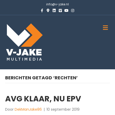
info@v-jake.nl
Facebook
Google-maps
Linkedin
Vimeo
Youtube
Instagram
M
BERICHTEN GETAGD ‘RECHTEN’
AVG KLAAR, NU EPV
Door
DekManJake86
|
10 september 2019