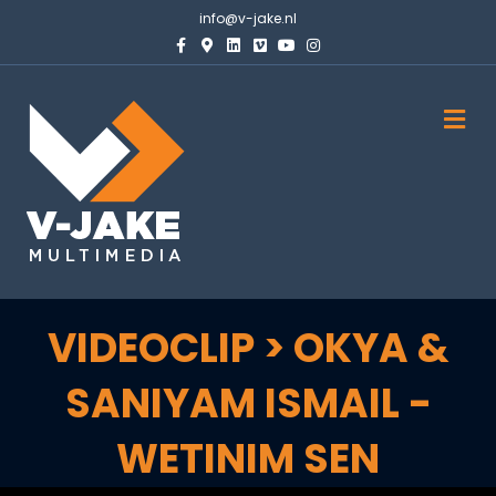
info@v-jake.nl
Facebook
Google-maps
Linkedin
Vimeo
Youtube
Instagram
M
VIDEOCLIP > OKYA &
SANIYAM ISMAIL -
WETINIM SEN