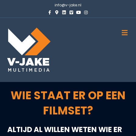
info@v-jake.nl
Facebook
Google-maps
Linkedin
Vimeo
Youtube
Instagram
M
WIE STAAT ER OP EEN
FILMSET?
ALTIJD AL WILLEN WETEN WIE ER